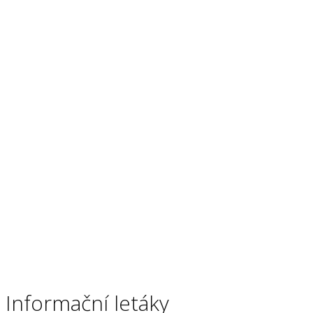
infrastruktury
Pro Státní fond dopravní infrastruktury připravujeme
různé druhy informačních letáků.
Státní fond dopravní infrastruktury najdete na:
www.sfdi.cz
Informační letáky